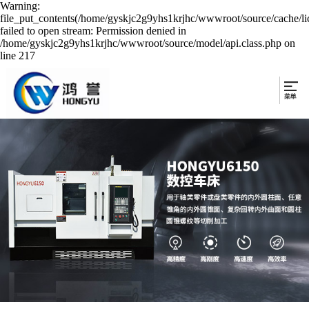
Warning:
file_put_contents(/home/gyskjc2g9yhs1krjhc/wwwroot/source/cache/li
failed to open stream: Permission denied in
/home/gyskjc2g9yhs1krjhc/wwwroot/source/model/api.class.php on
line 217