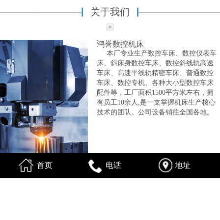
关于我们
鸿誉数控机床
本厂专业生产数控车床、数控仪表车
床、斜床身数控车床、数控斜线轨高速
车床、高速平线轨精密车床、普通数控
车床、数控专机、各种大小型数控车床
配件等，工厂面积1500平方米左右，拥
有员工10余人,是一支掌握机床生产核心
技术的团队。公司设备销往全国各地。
首页
电话
地址
产品中心