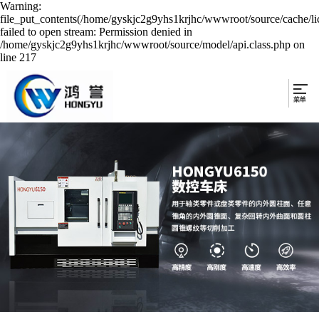
Warning:
file_put_contents(/home/gyskjc2g9yhs1krjhc/wwwroot/source/cache/li
failed to open stream: Permission denied in
/home/gyskjc2g9yhs1krjhc/wwwroot/source/model/api.class.php on
line 217