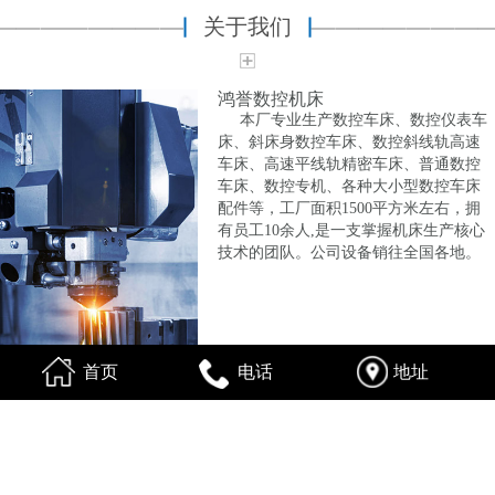
关于我们
鸿誉数控机床
本厂专业生产数控车床、数控仪表车
床、斜床身数控车床、数控斜线轨高速
车床、高速平线轨精密车床、普通数控
车床、数控专机、各种大小型数控车床
配件等，工厂面积1500平方米左右，拥
有员工10余人,是一支掌握机床生产核心
技术的团队。公司设备销往全国各地。
首页
电话
地址
产品中心