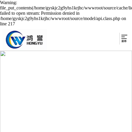
Warning:
file_put_contents(/home/gyskjc2g9yhs1krjhc/wwwroot/source/cache/li
failed to open stream: Permission denied in
/home/gyskjc2g9yhs1krjhc/wwwroot/source/model/api.class.php on
line 217